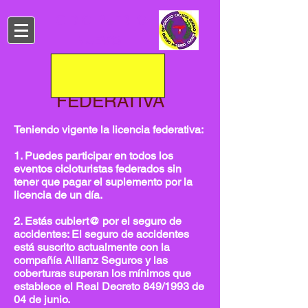
G.D.C. PUEBLO
NUEVO​
LICENCIA
FEDERATIVA
Teniendo vigente la licencia federativa:
1. Puedes participar en todos los
eventos cicloturistas federados sin
tener que pagar el suplemento por la
licencia de un día.
2. Estás cubiert@ por el seguro de
accidentes: El seguro de acci
dentes
está suscrito actualmente con la
compañía Allianz Seguros y las
coberturas superan los mínimos que
establece el Real Decreto 849/1993 de
04 de junio.