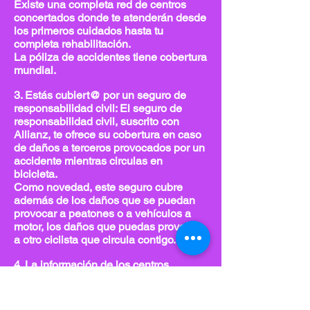
Existe una completa red de centros
concertados donde te atende
rán desde
los primeros cuidados hasta tu
completa rehabilitación.
La póliza de accidentes tiene cobertura
mundial.
3. Estás cubiert@ por un seguro de
responsabilidad civil: El se
guro de
responsabilidad civil, suscrito con
Allianz, te ofrece su cobertura en caso
de daños a terceros provocados por un
accidente mientras circulas en
bicicleta.
Como novedad, este seguro cubre
además de los daños que se puedan
provocar a peatones o a vehículos a
motor, los daños que puedas provocar
a otro ciclista que circula contigo.
4. La información de los centros
concertados, los procedimientos a
seguir en caso de accidente o siniestro
de responsabilidad civil, los textos