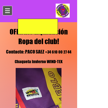
G.D.C. PUEBLO
NUEVO​
OFERTAS Liquidación
Ropa del club
!
Contacto: PACO SAEZ
+34 610 00 27 44
Chaqueta Invierno WIND-TEX