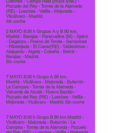
Loeches - Campo Real (cruce izda.) -
Pozuelo del Rey - Torres de la Alameda
(RE) - Loeches - Velilla - Mejorada -
Vilcálvaro - Madrid.
Sin coche
2 MAYO 8:30 h Grupos A y B 90 km.
Madrid - Barajas - Paracuellos (M) - Ajalvir
- Daganzo - Fresno de Torote - Serracines
- Ribatejada - El Casar(RE) - Valdeolmos -
Alalpardo - Algete - Cobeña - Belvis -
Barajas - Madrid.
Sin coche
7 MAYO 8:30 h Grupo A 95 km.
Madrid - Vicálvaro - Mejorada - Butarrón -
La Campsa - Torres de la Alameda -
Valverde de Alcalá - Nuevo Baztán -
Pozuelo del Rey (RE) - Loeches - Velilla -
Mejorada - Vicálvaro - Madrid. Sin coche
7 MAYO 8:30 h Grupo B 80 km.Madrid -
Vicálvaro - Mejorada - Butarrón - La
Campsa - Torres de la Alameda - Pozuelo
del Rey (RE) - Loeches - Velilla - Mejorada