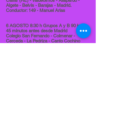
Casar (RE) - Valdeolmos - Alalpardo -
Algete - Belvis - Barajas - Madrid.
Conductor: 149 - Manuel Arias
6 AGOSTO 8:30 h Grupos A y B 90 km.
45 minutos antes desde Madrid
Colegio San Fernando - Colmenar -
Cerceda - La Pedriza - Canto Cochino
(RE) - Manzanares - Soto del Real -
Colmenar - Colegio San Fernando.
Conductor: 150 - Juan Bautista Sánchez
13 AGOSTO 8:30 h Grupos A y B 100 km.
Madrid - Vicálvaro - Mejorada - Velilla -
Loeches - Torres de la Alameda - Valverde
- Nuevo Baztán (RE) - Pozuelo del Rey -
Loeches - Velilla - Mejorada - Vicálvaro -
Madrid.
Conductor: 151 - Julio González
15 AGOSTO 8:30 h Grupos A y B 100 km.
Madrid - Barajas - Paracuellos (M) - Ajalvir
- Daganzo - Fresno de Torote - Serracines
- Ribatejada - El Casar (RE) - Fuente el